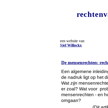
rechten
een website van
Sjef Willockx
De mensenrechten: recht
Een algemene inleidin
de nadruk ligt op het 
Wat
zijn
mensenrechte
er
zoal? Wat voor pro
mensenrechten - en 
omgaan?
(Dit art