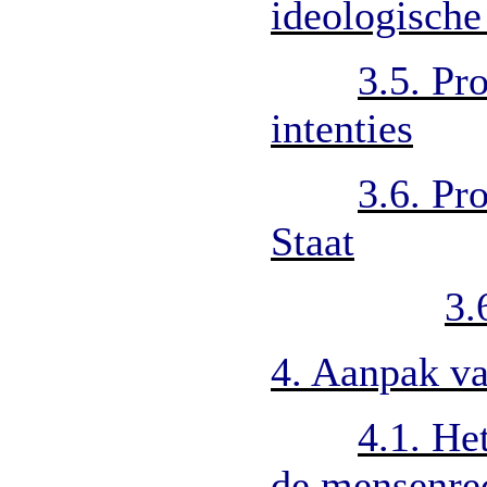
ideologische
3.5. Pr
intenties
3.6. Pr
Staat
3.
4. Aanpak v
4.1. He
de mensenre